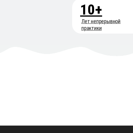
10+
Лет непрерывной
практики