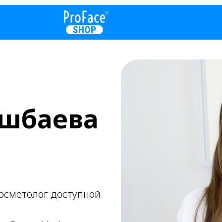
ишбаева
косметолог доступной