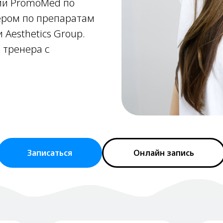
ии PromoMed по
нером по препаратам
и Aesthetics Group.
 тренера с
Записаться
Онлайн запись